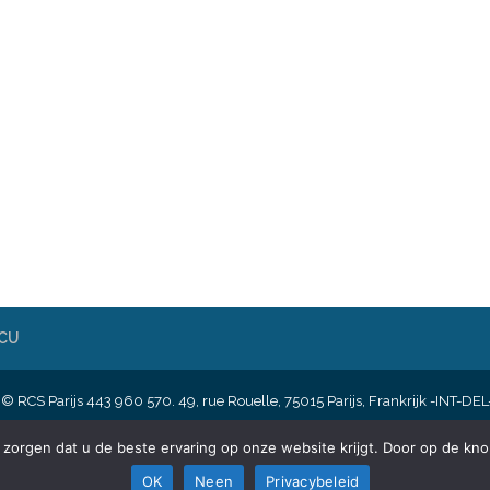
TCU
 © RCS Parijs 443 960 570. 49, rue Rouelle, 75015 Parijs, Frankrijk -INT-
orgen dat u de beste ervaring op onze website krijgt. Door op de knop
English
Français
Nederlands
OK
Neen
Privacybeleid