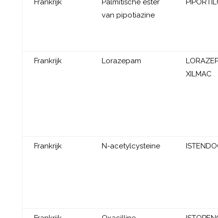
Frankrijk
Palmitische ester
PIPORTI
van pipotiazine
Frankrijk
Lorazepam
LORAZE
XILMAC
Frankrijk
N-acetylcysteine
ISTEND
Frankrijk
Oxacilline
ISTOPEN