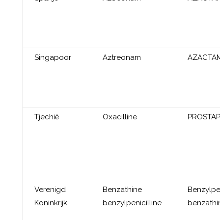
Singapoor
Aztreonam
AZACTA
Tjechië
Oxacilline
PROSTAP
Verenigd
Benzathine
Benzylpen
Koninkrijk
benzylpenicilline
benzathi