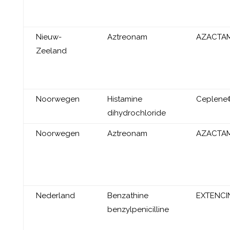
Nieuw-
Aztreonam
AZACTA
Zeeland
Noorwegen
Histamine
Ceplene
dihydrochloride
Noorwegen
Aztreonam
AZACTA
Nederland
Benzathine
EXTENCI
benzylpenicilline