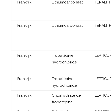
Frankrijk
Lithiumcarbonaat
TERALIT
Frankrijk
Lithiumcarbonaat
TERALIT
Frankrijk
Tropatépine
LEPTICU
hydrochloride
Frankrijk
Tropatépine
LEPTICU
hydrochloride
Frankrijk
Chlorhydrate de
LEPTICU
tropatépine