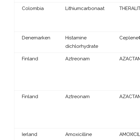
Colombia
Lithiumcarbonaat
THERALI
Denemarken
Histamine
Ceplene
dichlorhydrate
Finland
Aztreonam
AZACTA
Finland
Aztreonam
AZACTA
Ierland
Amoxicilline
AMOXICIL