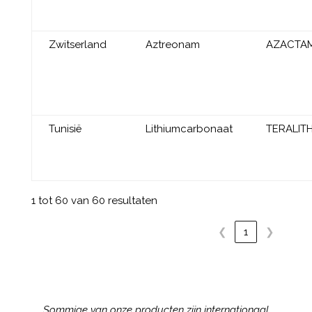
Zwitserland
Aztreonam
AZACTA
Tunisië
Lithiumcarbonaat
TERALIT
1 tot 60 van 60 resultaten
❮
1
❯
Sommige van onze producten zijn internationaal