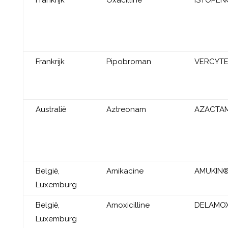
Frankrijk
Pipobroman
VERCYT
Australië
Aztreonam
AZACTA
België,
Amikacine
AMUKIN
Luxemburg
België,
Amoxicilline
DELAMOX
Luxemburg