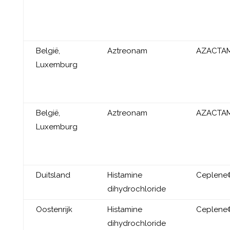
België,
Aztreonam
AZACTA
Luxemburg
België,
Aztreonam
AZACTA
Luxemburg
Duitsland
Histamine
Ceplene
dihydrochloride
Oostenrijk
Histamine
Ceplene
dihydrochloride