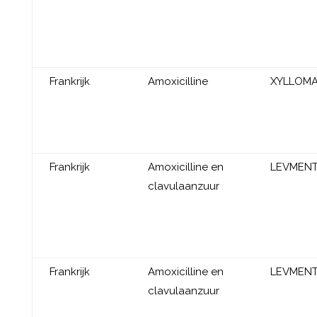
Frankrijk
Amoxicilline
XYLLOM
Frankrijk
Amoxicilline en
LEVMEN
clavulaanzuur
Frankrijk
Amoxicilline en
LEVMEN
clavulaanzuur