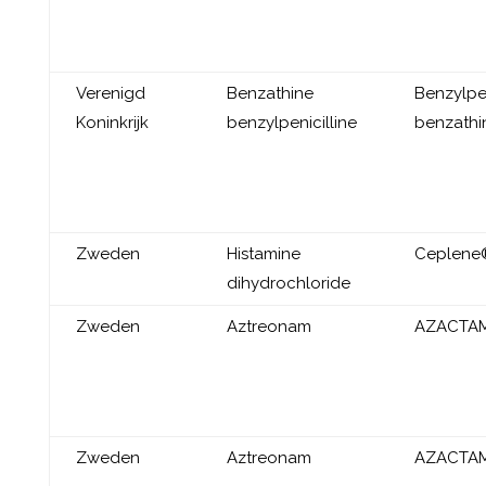
Verenigd
Benzathine
Benzylpen
Koninkrijk
benzylpenicilline
benzathi
Zweden
Histamine
Ceplene
dihydrochloride
Zweden
Aztreonam
AZACTA
Zweden
Aztreonam
AZACTA