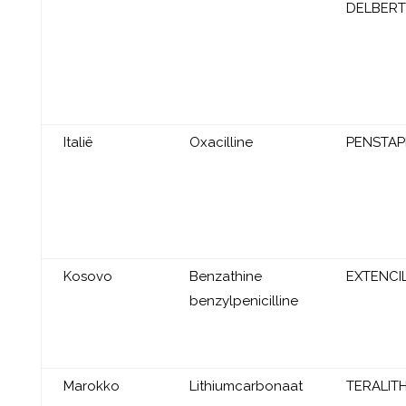
DELBERT
Italië
Oxacilline
PENSTA
Kosovo
Benzathine
EXTENCI
benzylpenicilline
Marokko
Lithiumcarbonaat
TERALIT