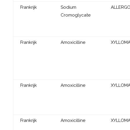
Frankrijk
Sodium
ALLERG
Cromoglycate
Frankrijk
Amoxicilline
XYLLOM
Frankrijk
Amoxicilline
XYLLOM
Frankrijk
Amoxicilline
XYLLOM