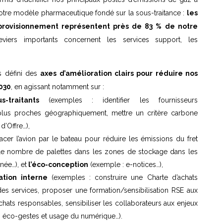
notre modèle pharmaceutique fondé sur la sous-traitance :
les
provisionnement représentent près de 83 % de notre
leviers importants concernent les services support, les
s défini des
axes d’amélioration clairs pour réduire nos
2030
, en agissant notamment sur :
traitants
(exemples : identifier les fournisseurs
 plus proches géographiquement, mettre un critère carbone
d’Offre…),
cer l’avion par le bateau pour réduire les émissions du fret
le nombre de palettes dans les zones de stockage dans les
née…), et
l’éco-conception
(exemple : e-notices…),
ation interne
(exemples : construire une Charte d’achats
des services, proposer une formation/sensibilisation RSE aux
achats responsables, sensibiliser les collaborateurs aux enjeux
, éco-gestes et usage du numérique…).