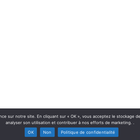
les et CGU
 Paris 443 960 570. 49, rue Rouelle, 75015 Paris, France - INT-DEL-040-24
ce sur notre site. En cliquant sur « OK », vous acceptez le stockage de 
analyser son utilisation et contribuer à nos efforts de marketing. .
English
Français
Nederlands
OK
Non
Politique de confidentialité