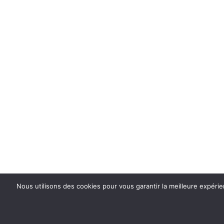
Politique de confidentialité
Mentions léga
Tous droits réservés aux Laboratoires Delbert © RCS
Nous utilisons des cookies pour vous garantir la meilleure expérien