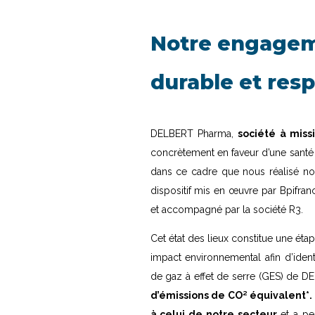
Notre engageme
durable et res
DELBERT Pharma,
société à miss
concrètement en faveur d’une santé a
dans ce cadre que nous réalisé no
dispositif mis en œuvre par Bpifranc
et accompagné par la société R3.
Cet état des lieux constitue une étap
impact environnemental afin d’identi
de gaz à effet de serre (GES) de D
d’émissions de CO² équivalent*.
à celui de notre secteur
et a per